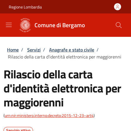
Salta al contenuto principale
Skip to footer content
Regione Lombardia
Comune di Bergamo
Briciole di pane
Home
/
Servizi
/
Anagrafe e stato civile
/
Rilascio della carta d'identità elettronica per maggiorenni
Rilascio della carta
d'identità elettronica per
maggiorenni
(
urn:nir:ministero.interno:decreto:2015-12-23~art4
)
Servizio attivo