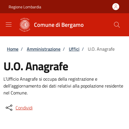
Salta al contenuto principale
Skip to footer content
Regione Lombardia
Comune di Bergamo
Briciole di pane
Home
/
Amministrazione
/
Uffici
/
U.O. Anagrafe
U.O. Anagrafe
L’Ufficio Anagrafe si occupa della registrazione e
dell’aggiornamento dei dati relativi alla popolazione residente
nel Comune.
Condividi