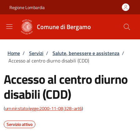
Salta al contenuto principale
Skip to footer content
Regione Lombardia
Comune di Bergamo
Briciole di pane
Home
/
Servizi
/
Salute, benessere e assistenza
/
Accesso al centro diurno disabili (CDD)
Accesso al centro diurno
disabili (CDD)
(
urn:nir:stato:legge:2000-11-08;328~art6
)
Servizio attivo