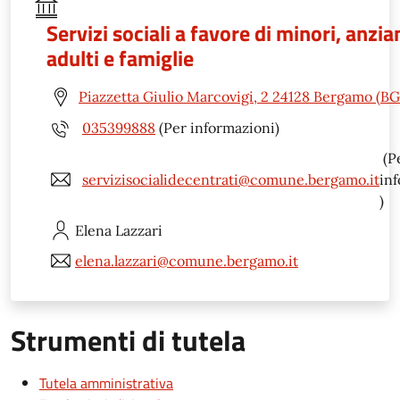
Servizi sociali a favore di minori, anzian
adulti e famiglie
Piazzetta Giulio Marcovigi, 2 24128 Bergamo (BG
035399888
(Per informazioni)
(P
servizisocialidecentrati@comune.bergamo.it
in
)
Elena
Lazzari
elena.lazzari@comune.bergamo.it
Strumenti di tutela
Tutela amministrativa