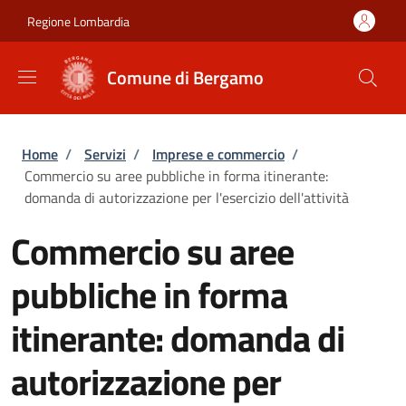
Salta al contenuto principale
Skip to footer content
Regione Lombardia
Comune di Bergamo
Briciole di pane
Home
/
Servizi
/
Imprese e commercio
/
Commercio su aree pubbliche in forma itinerante:
domanda di autorizzazione per l'esercizio dell'attività
Commercio su aree
pubbliche in forma
itinerante: domanda di
autorizzazione per