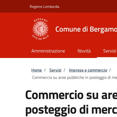
Salta al contenuto principale
Skip to footer content
Regione Lombardia
Comune di Bergam
Amministrazione
Novità
Servizi
Briciole di pane
Home
/
Servizi
/
Imprese e commercio
/
Commercio su aree pubbliche in posteggio di mer
Commercio su are
posteggio di mer