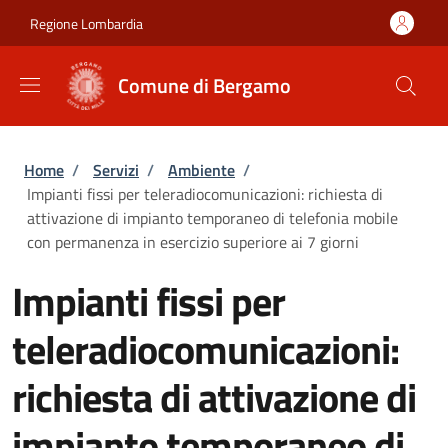
Salta al contenuto principale
Skip to footer content
Regione Lombardia
Comune di Bergamo
Briciole di pane
Home
/
Servizi
/
Ambiente
/
Impianti fissi per teleradiocomunicazioni: richiesta di
attivazione di impianto temporaneo di telefonia mobile
con permanenza in esercizio superiore ai 7 giorni
Impianti fissi per
teleradiocomunicazioni:
richiesta di attivazione di
impianto temporaneo di