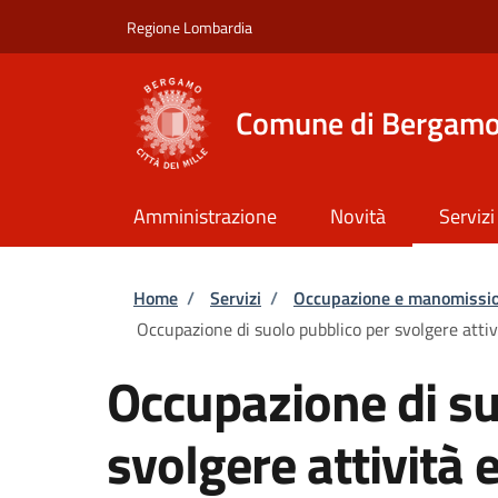
Salta al contenuto principale
Skip to footer content
Regione Lombardia
Comune di Bergam
Amministrazione
Novità
Servizi
Briciole di pane
Home
/
Servizi
/
Occupazione e manomissio
Occupazione di suolo pubblico per svolgere attivi
Occupazione di su
svolgere attività e