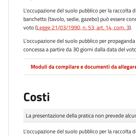
L'occupazione del suolo pubblico per la raccolta d
banchetto (tavolo, sedie, gazebo) può essere conc
voto (
Legge 21/03/1990, n. 53, art. 14, com. 3
).
L'occupazione del suolo pubblico per propaganda 
concessa a partire da 30 giorni dalla data del voto
Moduli da compilare e documenti da allegar
Costi
Tipo di pagamento
Importo
La presentazione della pratica non prevede al
L'occupazione del suolo pubblico per la raccolta d