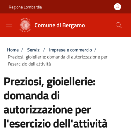
Salta al contenuto principale
Skip to footer content
Regione Lombardia
Comune di Bergamo
Briciole di pane
Home
/
Servizi
/
Imprese e commercio
/
Preziosi, gioiellerie: domanda di autorizzazione per
l'esercizio dell'attività
Preziosi, gioiellerie:
domanda di
autorizzazione per
l'esercizio dell'attività