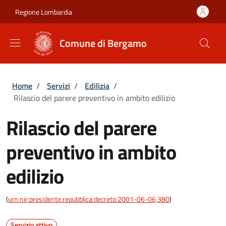
Salta al contenuto principale
Skip to footer content
Regione Lombardia
Comune di Bergamo
Briciole di pane
Home
/
Servizi
/
Edilizia
/
Rilascio del parere preventivo in ambito edilizio
Rilascio del parere
preventivo in ambito
edilizio
(
urn:nir:presidente.repubblica:decreto:2001-06-06;380
)
Servizio attivo