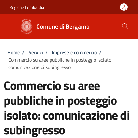
Salta al contenuto principale
Skip to footer content
Regione Lombardia
Comune di Bergamo
Briciole di pane
Home
/
Servizi
/
Imprese e commercio
/
Commercio su aree pubbliche in posteggio isolato:
comunicazione di subingresso
Commercio su aree
pubbliche in posteggio
isolato: comunicazione di
subingresso