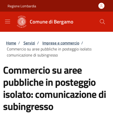
Salta al contenuto principale
Skip to footer content
Regione Lombardia
Comune di Bergamo
Briciole di pane
Home
/
Servizi
/
Imprese e commercio
/
Commercio su aree pubbliche in posteggio isolato:
comunicazione di subingresso
Commercio su aree
pubbliche in posteggio
isolato: comunicazione di
subingresso