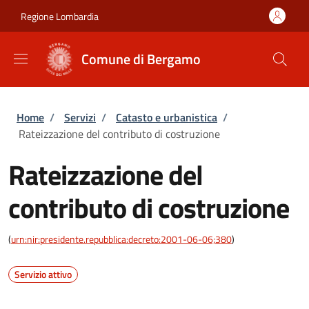
Salta al contenuto principale
Skip to footer content
Regione Lombardia
Comune di Bergamo
Briciole di pane
Home
/
Servizi
/
Catasto e urbanistica
/
Rateizzazione del contributo di costruzione
Rateizzazione del
contributo di costruzione
(
urn:nir:presidente.repubblica:decreto:2001-06-06;380
)
Servizio attivo