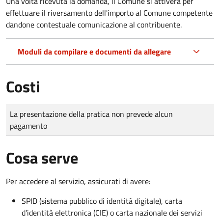
Una volta ricevuta la domanda, il Comune si attiverà per
effettuare il riversamento dell'importo al Comune competente
dandone contestuale comunicazione al contribuente.
Moduli da compilare e documenti da allegare
Costi
Tipo di pagamento
Importo
La presentazione della pratica non prevede alcun
pagamento
Cosa serve
Per accedere al servizio, assicurati di avere:
SPID (sistema pubblico di identità digitale), carta
d’identità elettronica (CIE) o carta nazionale dei servizi