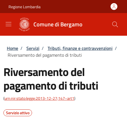
Salta al contenuto principale
Skip to footer content
Regione Lombardia
Comune di Bergamo
Briciole di pane
Home
/
Servizi
/
Tributi, finanze e contravvenzioni
/
Riversamento del pagamento di tributi
Riversamento del
pagamento di tributi
(
urn:nir:stato:legge:2013-12-27;147~art1
)
Servizio attivo