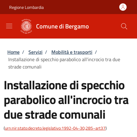
Salta al contenuto principale
Skip to footer content
Regione Lombardia
Comune di Bergamo
Briciole di pane
Home
/
Servizi
/
Mobilità e trasporti
/
Installazione di specchio parabolico all'incrocio tra due
strade comunali
Installazione di specchio
parabolico all'incrocio tra
due strade comunali
(
urn:nir:stato:decreto.legislativo:1992-04-30;285~art37
)