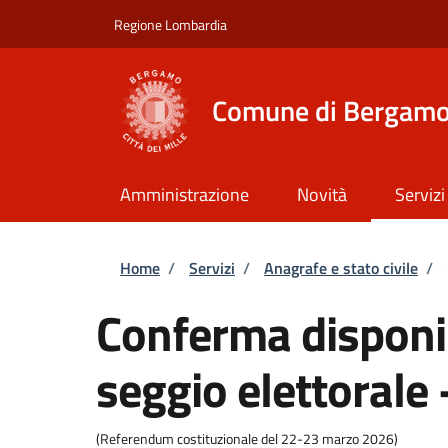
Salta al contenuto principale
Skip to footer content
Regione Lombardia
Comune di Bergam
Amministrazione
Novità
Servizi
Briciole di pane
Home
/
Servizi
/
Anagrafe e stato civile
/
Conferma disponib
seggio elettorale
(Referendum costituzionale del 22-23 marzo 2026)