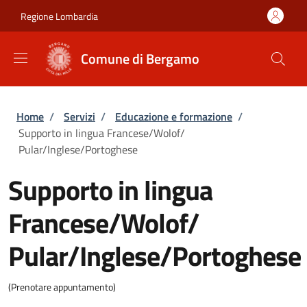
Salta al contenuto principale
Skip to footer content
Regione Lombardia
Comune di Bergamo
Briciole di pane
Home
/
Servizi
/
Educazione e formazione
/
Supporto in lingua Francese/Wolof/
Pular/Inglese/Portoghese
Supporto in lingua
Francese/Wolof/
Pular/Inglese/Portoghese
(Prenotare appuntamento)