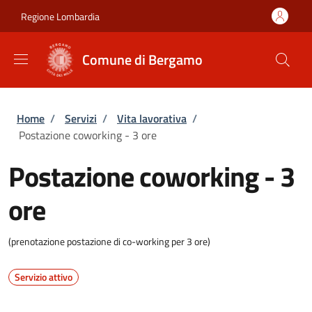
Salta al contenuto principale
Skip to footer content
Regione Lombardia
Comune di Bergamo
Briciole di pane
Home
/
Servizi
/
Vita lavorativa
/
Postazione coworking - 3 ore
Postazione coworking - 3
ore
(prenotazione postazione di co-working per 3 ore)
Servizio attivo