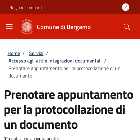
Salta al contenuto principale
Skip to footer content
Regione Lombardia
Comune di Bergamo
Briciole di pane
Home
/
Servizi
/
Accesso agli atti e integrazioni documentali
/
Prenotare appuntamento per la protocollazione di un
documento
Prenotare appuntamento
per la protocollazione di
un documento
(Prenotazione appuntamento)