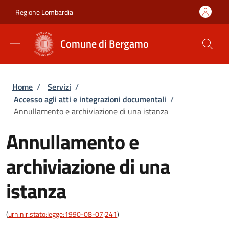
Salta al contenuto principale
Skip to footer content
Regione Lombardia
Comune di Bergamo
Briciole di pane
Home
/
Servizi
/
Accesso agli atti e integrazioni documentali
/
Annullamento e archiviazione di una istanza
Annullamento e
archiviazione di una
istanza
(
urn:nir:stato:legge:1990-08-07;241
)