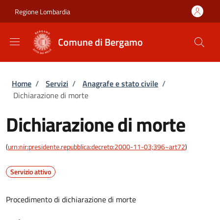
Salta al contenuto principale
Skip to footer content
Regione Lombardia
Comune di Bergamo
Briciole di pane
Home
/
Servizi
/
Anagrafe e stato civile
/
Dichiarazione di morte
Dichiarazione di morte
(
urn:nir:presidente.repubblica:decreto:2000-11-03;396~art72
)
Servizio attivo
Procedimento di dichiarazione di morte