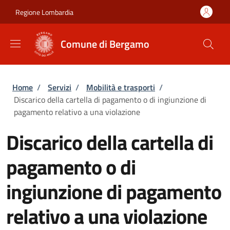
Salta al contenuto principale
Skip to footer content
Regione Lombardia
Comune di Bergamo
Briciole di pane
Home
/
Servizi
/
Mobilità e trasporti
/
Discarico della cartella di pagamento o di ingiunzione di
pagamento relativo a una violazione
Discarico della cartella di
pagamento o di
ingiunzione di pagamento
relativo a una violazione