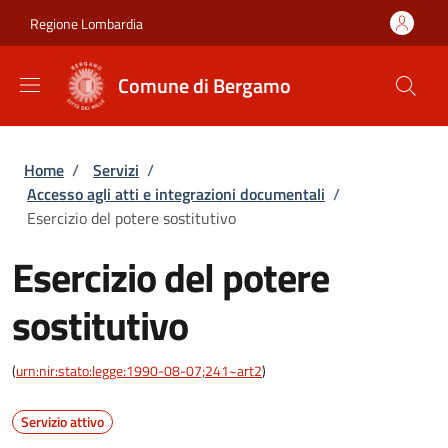
Salta al contenuto principale
Skip to footer content
Regione Lombardia
Comune di Bergamo
Briciole di pane
Home
/
Servizi
/
Accesso agli atti e integrazioni documentali
/
Esercizio del potere sostitutivo
Esercizio del potere
sostitutivo
(
urn:nir:stato:legge:1990-08-07;241~art2
)
Servizio attivo