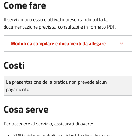
Come fare
Il servizio può essere attivato presentando tutta la
documentazione prevista, consultabile in formato PDF.
Moduli da compilare e documenti da allegare
Costi
Tipo di pagamento
Importo
La presentazione della pratica non prevede alcun
pagamento
Cosa serve
Per accedere al servizio, assicurati di avere:
SPID (sistema pubblico di identità digitale), carta