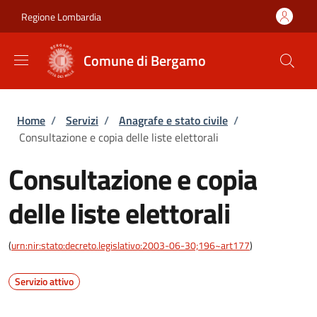
Salta al contenuto principale
Skip to footer content
Regione Lombardia
Comune di Bergamo
Briciole di pane
Home
/
Servizi
/
Anagrafe e stato civile
/
Consultazione e copia delle liste elettorali
Consultazione e copia
delle liste elettorali
(
urn:nir:stato:decreto.legislativo:2003-06-30;196~art177
)
Servizio attivo