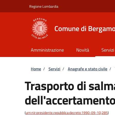
Salta al contenuto principale
Skip to footer content
Regione Lombardia
Comune di Bergam
Amministrazione
Novità
Servizi
Briciole di pane
Home
/
Servizi
/
Anagrafe e stato civile
/
Trasporto di salm
dell'accertamento
(
urn:nir:presidente.repubblica:decreto:1990-09-10;285
)