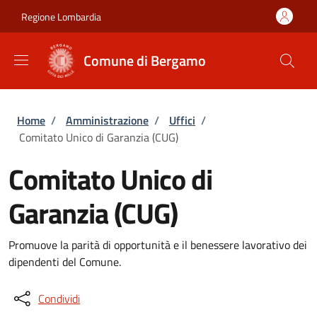
Salta al contenuto principale
Skip to footer content
Regione Lombardia
Comune di Bergamo
Briciole di pane
Home
/
Amministrazione
/
Uffici
/
Comitato Unico di Garanzia (CUG)
Comitato Unico di
Garanzia (CUG)
Promuove la parità di opportunità e il benessere lavorativo dei
dipendenti del Comune.
Condividi