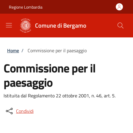
Salta al contenuto principale
Skip to footer content
Regione Lombardia
Comune di Bergamo
Briciole di pane
Home
/
Commissione per il paesaggio
Commissione per il
paesaggio
Istituita dal Regolamento 22 ottobre 2001, n. 46, art. 5.
Condividi