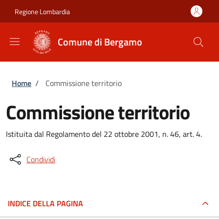
Salta al contenuto principale
Skip to footer content
Regione Lombardia
Comune di Bergamo
Briciole di pane
Home
/
Commissione territorio
Commissione territorio
Istituita dal Regolamento del 22 ottobre 2001, n. 46, art. 4.
Condividi
INDICE DELLA PAGINA