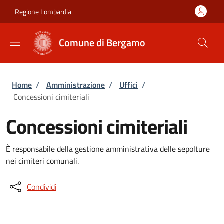
Salta al contenuto principale
Skip to footer content
Regione Lombardia
Comune di Bergamo
Briciole di pane
Home
/
Amministrazione
/
Uffici
/
Concessioni cimiteriali
Concessioni cimiteriali
È responsabile della gestione amministrativa delle sepolture
nei cimiteri comunali.
Condividi