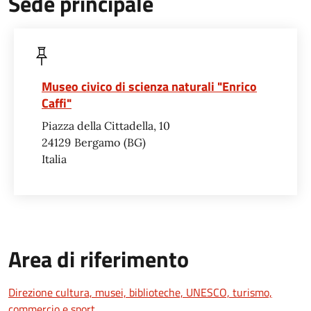
Sede principale
Museo civico di scienza naturali "Enrico
Caffi"
Piazza della Cittadella, 10
24129
Bergamo
BG
Italia
Area di riferimento
Direzione cultura, musei, biblioteche, UNESCO, turismo,
commercio e sport