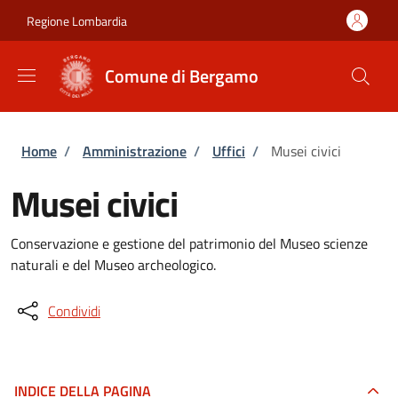
Salta al contenuto principale
Skip to footer content
Regione Lombardia
Comune di Bergamo
Briciole di pane
Home
/
Amministrazione
/
Uffici
/
Musei civici
Musei civici
Conservazione e gestione del patrimonio del Museo scienze
naturali e del Museo archeologico.
Condividi
INDICE DELLA PAGINA