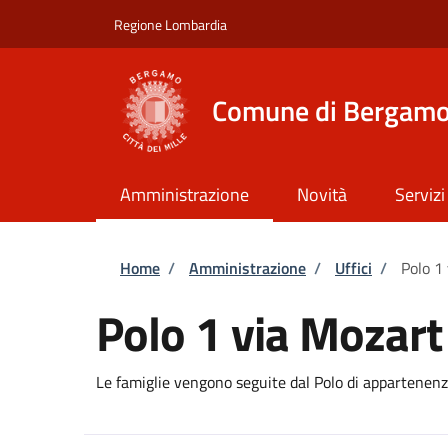
Salta al contenuto principale
Skip to footer content
Regione Lombardia
Comune di Bergam
Amministrazione
Novità
Servizi
Briciole di pane
Home
/
Amministrazione
/
Uffici
/
Polo 1
Polo 1 via Mozart
Le famiglie vengono seguite dal Polo di appartenenza