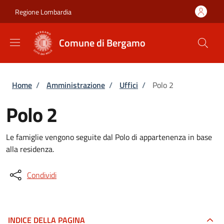
Salta al contenuto principale
Skip to footer content
Regione Lombardia
Comune di Bergamo
Briciole di pane
Home
/
Amministrazione
/
Uffici
/
Polo 2
Polo 2
Le famiglie vengono seguite dal Polo di appartenenza in base
alla residenza.
Condividi
INDICE DELLA PAGINA