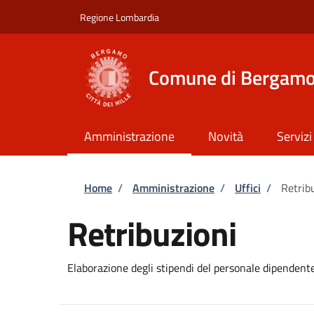
Salta al contenuto principale
Skip to footer content
Regione Lombardia
Comune di Bergam
Amministrazione
Novità
Servizi
Briciole di pane
Home
/
Amministrazione
/
Uffici
/
Retrib
Retribuzioni
Elaborazione degli stipendi del personale dipendente