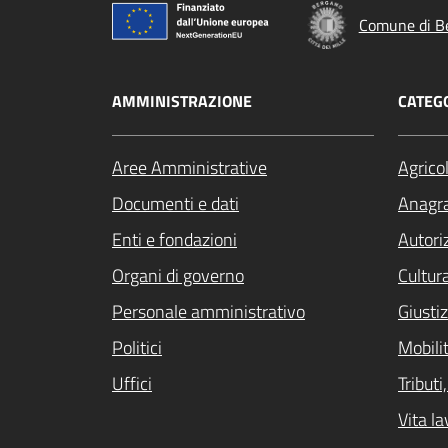
Comune di B
AMMINISTRAZIONE
CATEGO
Aree Amministrative
Agrico
Documenti e dati
Anagra
Enti e fondazioni
Autori
Organi di governo
Cultur
Personale amministrativo
Giustiz
Politici
Mobilit
Uffici
Tribut
Vita la