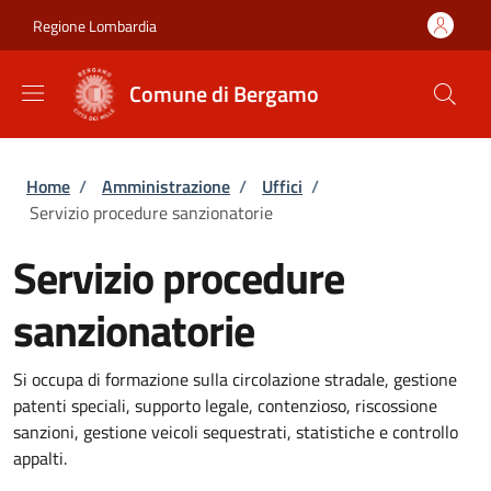
Salta al contenuto principale
Skip to footer content
Regione Lombardia
Comune di Bergamo
Briciole di pane
Home
/
Amministrazione
/
Uffici
/
Servizio procedure sanzionatorie
Servizio procedure
sanzionatorie
Si occupa di formazione sulla circolazione stradale, gestione
patenti speciali, supporto legale, contenzioso, riscossione
sanzioni, gestione veicoli sequestrati, statistiche e controllo
appalti.