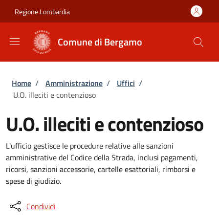
Salta al contenuto principale
Skip to footer content
Regione Lombardia
Comune di Bergamo
Briciole di pane
Home
/
Amministrazione
/
Uffici
/
U.O. illeciti e contenzioso
U.O. illeciti e contenzioso
L'ufficio gestisce le procedure relative alle sanzioni
amministrative del Codice della Strada, inclusi pagamenti,
ricorsi, sanzioni accessorie, cartelle esattoriali, rimborsi e
spese di giudizio.
Condividi