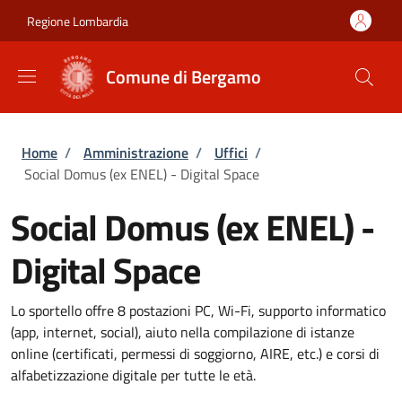
Salta al contenuto principale
Skip to footer content
Regione Lombardia
Comune di Bergamo
Briciole di pane
Home
/
Amministrazione
/
Uffici
/
Social Domus (ex ENEL) - Digital Space
Social Domus (ex ENEL) -
Digital Space
Lo sportello offre 8 postazioni PC, Wi-Fi, supporto informatico
(app, internet, social), aiuto nella compilazione di istanze
online (certificati, permessi di soggiorno, AIRE, etc.) e corsi di
alfabetizzazione digitale per tutte le età.