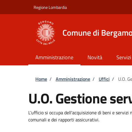
Salta al contenuto principale
Skip to footer content
Regione Lombardia
Comune di Bergam
Amministrazione
Novità
Servizi
Briciole di pane
Home
/
Amministrazione
/
Uffici
/
U.O. G
U.O. Gestione ser
L'ufficio si occupa dell'acquisizione di beni e servizi 
comunali e dei rapporti assicurativi.