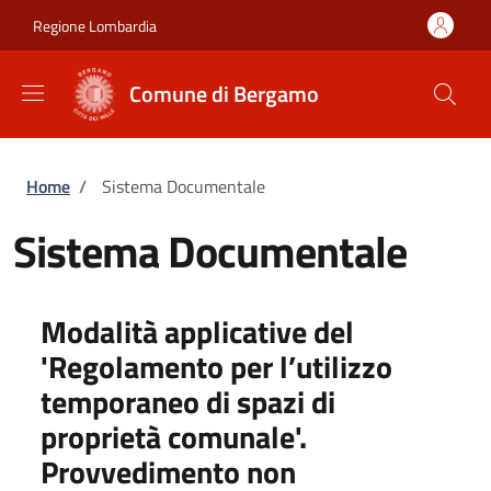
Salta al contenuto principale
Skip to footer content
Regione Lombardia
Comune di Bergamo
Briciole di pane
Home
/
Sistema Documentale
Sistema Documentale
Modalità applicative del
'Regolamento per l’utilizzo
temporaneo di spazi di
proprietà comunale'.
Provvedimento non