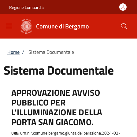
Salta al contenuto principale
Skip to footer content
Regione Lombardia
Comune di Bergamo
Briciole di pane
Home
/
Sistema Documentale
Sistema Documentale
APPROVAZIONE AVVISO
PUBBLICO PER
L'ILLUMINAZIONE DELLA
PORTA SAN GIACOMO.
urn:nir:comune.bergamo:giunta.deliberazione:2024-03-
URN: