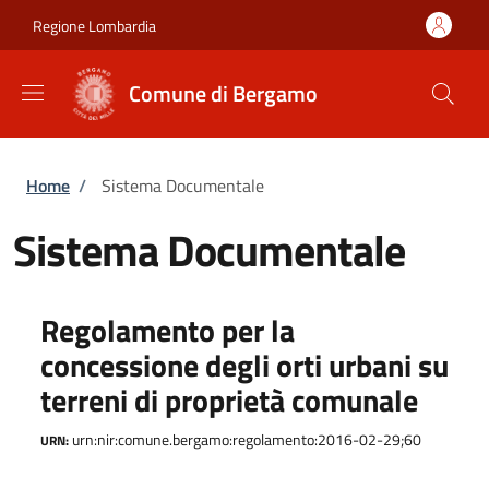
Salta al contenuto principale
Skip to footer content
Regione Lombardia
Comune di Bergamo
Briciole di pane
Home
/
Sistema Documentale
Sistema Documentale
Regolamento per la
concessione degli orti urbani su
terreni di proprietà comunale
urn:nir:comune.bergamo:regolamento:2016-02-29;60
URN: