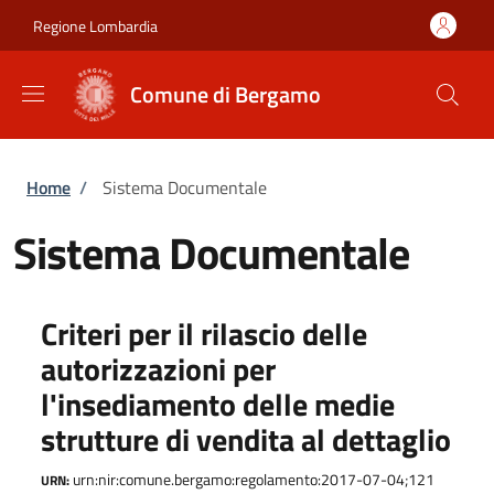
Salta al contenuto principale
Skip to footer content
Regione Lombardia
Comune di Bergamo
Briciole di pane
Home
/
Sistema Documentale
Sistema Documentale
Criteri per il rilascio delle
autorizzazioni per
l'insediamento delle medie
strutture di vendita al dettaglio
urn:nir:comune.bergamo:regolamento:2017-07-04;121
URN: