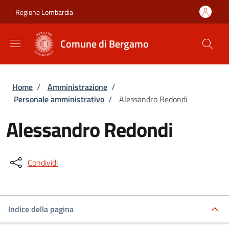
Salta al contenuto principale
Skip to footer content
Regione Lombardia
Comune di Bergamo
Briciole di pane
Home
/
Amministrazione
/
Personale amministrativo
/
Alessandro Redondi
Alessandro Redondi
Condividi
Indice della pagina