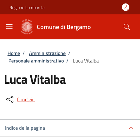
Salta al contenuto principale
Skip to footer content
Regione Lombardia
Comune di Bergamo
Briciole di pane
Home
/
Amministrazione
/
Personale amministrativo
/
Luca Vitalba
Luca Vitalba
Condividi
Indice della pagina