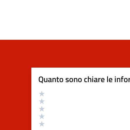
Quanto sono chiare le info
Valutazione
Valuta 5 stelle su 5
Valuta 4 stelle su 5
Valuta 3 stelle su 5
Valuta 2 stelle su 5
Valuta 1 stelle su 5