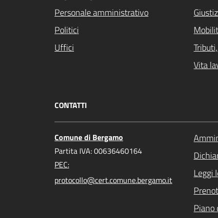
Personale amministrativo
Giustiz
Politici
Mobilit
Uffici
Tribut
Vita la
CONTATTI
Comune di Bergamo
Ammini
Partita IVA: 00636460164
Dichiar
PEC:
Leggi 
protocollo@cert.comune.bergamo.it
Preno
Piano 