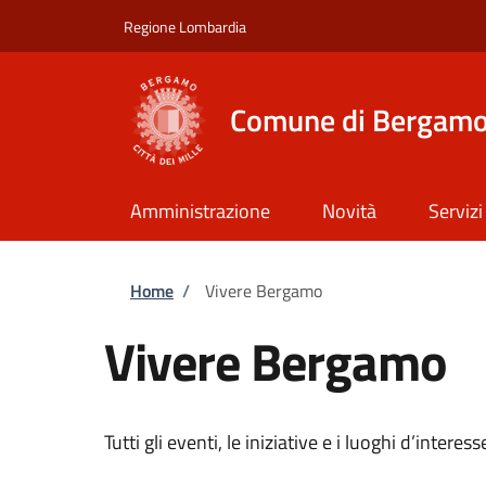
Salta al contenuto principale
Skip to footer content
Regione Lombardia
Comune di Bergam
Amministrazione
Novità
Servizi
Briciole di pane
Home
/
Vivere Bergamo
Vivere Bergamo
Tutti gli eventi, le iniziative e i luoghi d’intere