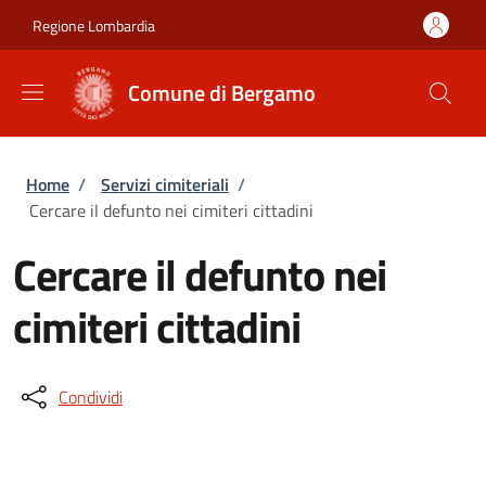
Salta al contenuto principale
Skip to footer content
Regione Lombardia
Comune di Bergamo
Briciole di pane
Home
/
Servizi cimiteriali
/
Cercare il defunto nei cimiteri cittadini
Cercare il defunto nei
cimiteri cittadini
Condividi