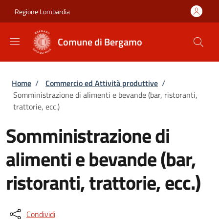
Salta al contenuto principale
Skip to footer content
Regione Lombardia
Comune di Bergamo
Briciole di pane
Home
/
Commercio ed Attività produttive
/
Somministrazione di alimenti e bevande (bar, ristoranti,
trattorie, ecc.)
Somministrazione di
alimenti e bevande (bar,
ristoranti, trattorie, ecc.)
Condividi