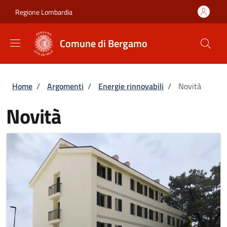
Salta al contenuto principale
Skip to footer content
Regione Lombardia
Comune di Bergamo
Briciole di pane
Home
/
Argomenti
/
Energie rinnovabili
/
Novità
Novità