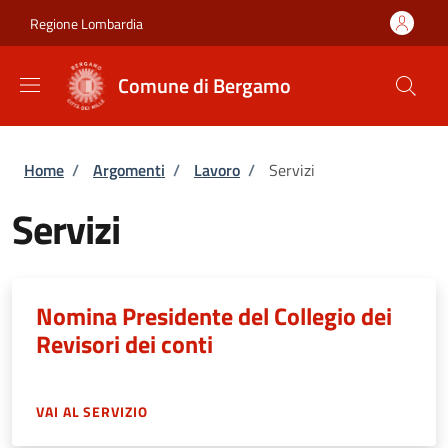
Salta al contenuto principale
Skip to footer content
Regione Lombardia
Comune di Bergamo
Briciole di pane
Home
/
Argomenti
/
Lavoro
/
Servizi
Servizi
Nomina Presidente del Collegio dei
Revisori dei conti
VAI AL SERVIZIO