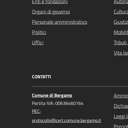
Enti e fondazioni
Autori
Organi di governo
Cultur
Personale amministrativo
Giustiz
Politici
Mobilit
Uffici
Tribut
Vita la
CONTATTI
Comune di Bergamo
Ammini
Partita IVA: 00636460164
Dichiar
PEC:
Leggi 
protocollo@cert.comune.bergamo.it
Preno