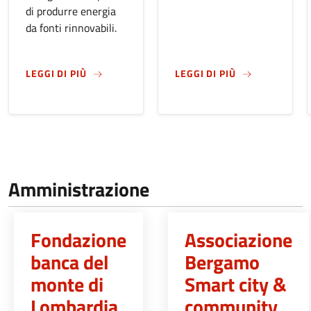
di produrre energia
da fonti rinnovabili.
SU
CTE CARNOVALI, DALLA REGIONE 48 MILA 
SU
CLIMA, BER
LEGGI DI PIÙ
LEGGI DI PIÙ
Amministrazione
Fondazione
Associazione
banca del
Bergamo
monte di
Smart city &
Lombardia
community