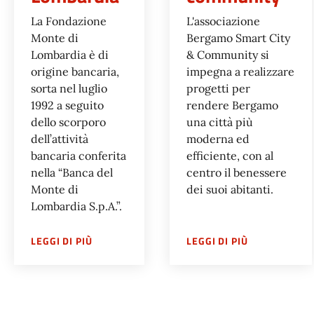
La Fondazione
L'associazione
Monte di
Bergamo Smart City
Lombardia è di
& Community si
origine bancaria,
impegna a realizzare
sorta nel luglio
progetti per
1992 a seguito
rendere Bergamo
dello scorporo
una città più
dell’attività
moderna ed
bancaria conferita
efficiente, con al
nella “Banca del
centro il benessere
Monte di
dei suoi abitanti.
Lombardia S.p.A.”.
SU
FONDAZIONE BANCA DEL MONTE DI LOMB
SU
ASSOCIAZ
LEGGI DI PIÙ
LEGGI DI PIÙ