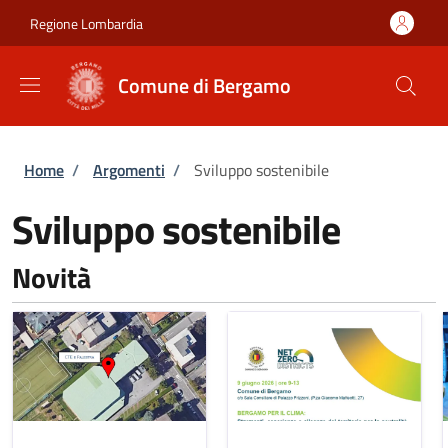
Salta al contenuto principale
Skip to footer content
Regione Lombardia
Comune di Bergamo
Briciole di pane
Home
/
Argomenti
/
Sviluppo sostenibile
Sviluppo sostenibile
Novità