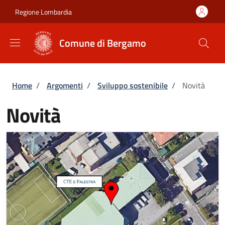
Salta al contenuto principale
Skip to footer content
Regione Lombardia
Comune di Bergamo
Briciole di pane
Home
/
Argomenti
/
Sviluppo sostenibile
/
Novità
Novità